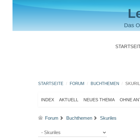
L
Das O
STARTSEI
STARTSEITE
FORUM
BUCHTHEMEN
SKURI
INDEX
AKTUELL
NEUES THEMA
OHNE A
Forum
Buchthemen
Skuriles