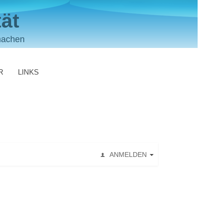
ät
machen
R
LINKS
ANMELDEN