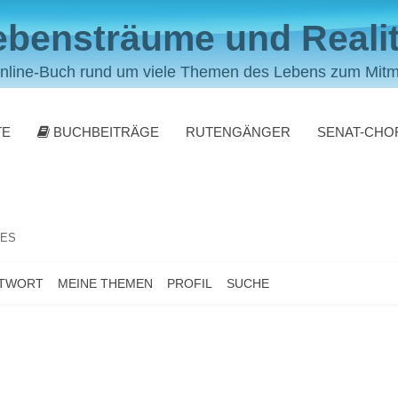
ebensträume und Realit
nline-Buch rund um viele Themen des Lebens zum Mit
TE
BUCHBEITRÄGE
RUTENGÄNGER
SENAT-CHO
LES
NTWORT
MEINE THEMEN
PROFIL
SUCHE