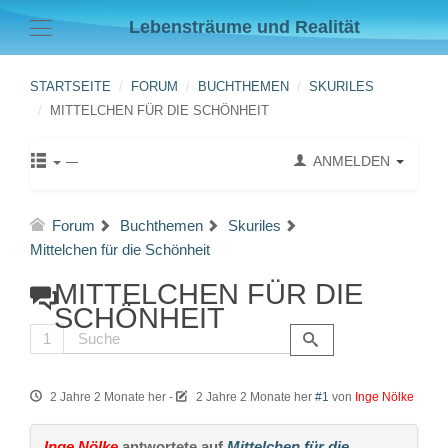
Lebensträume und Realität
STARTSEITE
FORUM
BUCHTHEMEN
SKURILES
MITTELCHEN FÜR DIE SCHÖNHEIT
ANMELDEN
Forum
Buchthemen
Skuriles
Mittelchen für die Schönheit
MITTELCHEN FÜR DIE
SCHÖNHEIT
1
2 Jahre 2 Monate her
-
2 Jahre 2 Monate her
#1
von
Inge Nölke
Inge Nölke
antwortete auf
Mittelchen für die