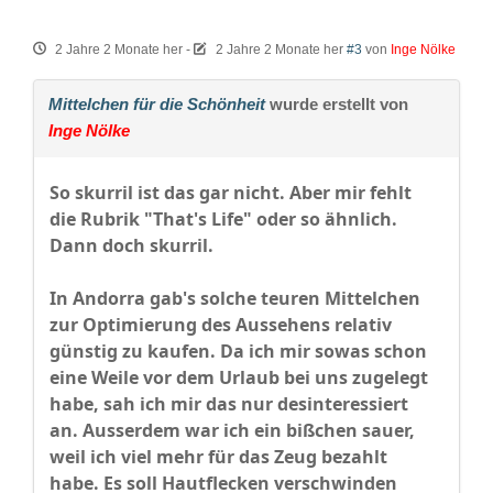
2 Jahre 2 Monate her
-
2 Jahre 2 Monate her
#3
von
Inge Nölke
Mittelchen für die Schönheit
wurde erstellt von
Inge Nölke
So skurril ist das gar nicht. Aber mir fehlt
die Rubrik "That's Life" oder so ähnlich.
Dann doch skurril.
In Andorra gab's solche teuren Mittelchen
zur Optimierung des Aussehens relativ
günstig zu kaufen. Da ich mir sowas schon
eine Weile vor dem Urlaub bei uns zugelegt
habe, sah ich mir das nur desinteressiert
an. Ausserdem war ich ein bißchen sauer,
weil ich viel mehr für das Zeug bezahlt
habe. Es soll Hautflecken verschwinden