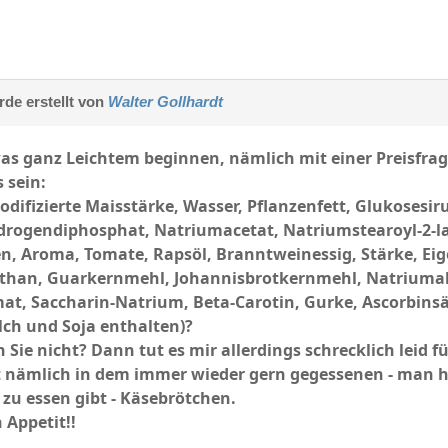
de erstellt von
Walter Gollhardt
as ganz Leichtem beginnen, nämlich mit einer Preisfrag
 sein:
ifizierte Maisstärke, Wasser, Pflanzenfett, Glukosesiru
rogendiphosphat, Natriumacetat, Natriumstearoyl-2-lac
n, Aroma, Tomate, Rapsöl, Branntweinessig, Stärke, Eig
nthan, Guarkernmehl, Johannisbrotkernmehl, Natriumal
t, Saccharin-Natrium, Beta-Carotin, Gurke, Ascorbinsäu
ilch und Soja enthalten)?
 Sie nicht? Dann tut es mir allerdings schrecklich leid fü
kt nämlich in dem immer wieder gern gegessenen - man h
zu essen gibt - Käsebrötchen.
 Appetit!!