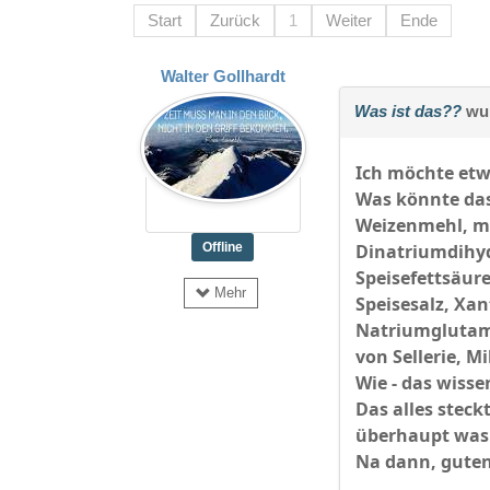
Start
Zurück
1
Weiter
Ende
Walter Gollhardt
Was ist das??
wur
Ich möchte etw
Was könnte das
Weizenmehl, mod
Offline
Dinatriumdihyd
Speisefettsäure
Mehr
Speisesalz, Xa
Natriumglutama
von Sellerie, M
Wie - das wissen
Das alles stec
überhaupt was 
Na dann, guten