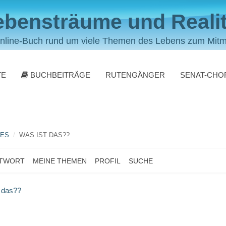
ebensträume und Realit
nline-Buch rund um viele Themen des Lebens zum Mit
TE
BUCHBEITRÄGE
RUTENGÄNGER
SENAT-CHO
LES
WAS IST DAS??
NTWORT
MEINE THEMEN
PROFIL
SUCHE
 das??