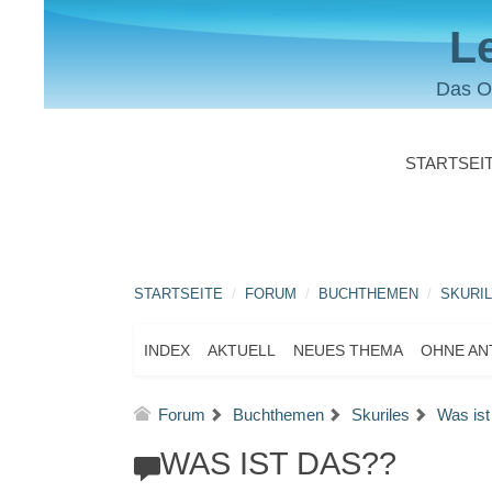
L
Das O
STARTSEI
STARTSEITE
FORUM
BUCHTHEMEN
SKURI
INDEX
AKTUELL
NEUES THEMA
OHNE A
Forum
Buchthemen
Skuriles
Was ist
WAS IST DAS??