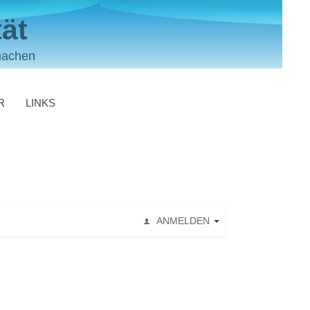
ät
machen
R
LINKS
ANMELDEN