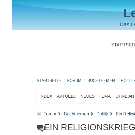
L
Das O
STARTSEI
STARTSEITE
FORUM
BUCHTHEMEN
POLITI
INDEX
AKTUELL
NEUES THEMA
OHNE A
Forum
Buchthemen
Politik
Ein Relig
EIN RELIGIONSKRIE