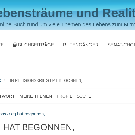
ebensträume und Realit
nline-Buch rund um viele Themen des Lebens zum Mit
TE
BUCHBEITRÄGE
RUTENGÄNGER
SENAT-CHO
K
EIN RELIGIONSKRIEG HAT BEGONNEN,
NTWORT
MEINE THEMEN
PROFIL
SUCHE
ionskrieg hat begonnen,
G HAT BEGONNEN,