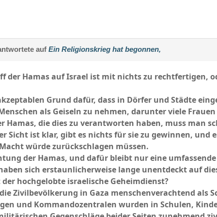
ntwortete auf
Ein Religionskrieg hat begonnen,
ff der Hamas auf Israel ist mit nichts zu rechtfertigen, 
akzeptablen Grund dafür, dass in Dörfer und Städte ein
Menschen als Geiseln zu nehmen, darunter viele Frauen 
er Hamas, die dies zu verantworten haben, muss man sch
er Sicht ist klar, gibt es nichts für sie zu gewinnen, und
er Macht würde zurückschlagen müssen.
ichtung der Hamas, und dafür bleibt nur eine umfassende
 haben sich erstaunlicherweise lange unentdeckt auf die
t der hochgelobte israelische Geheimdienst?
die Zivilbevölkerung in Gaza menschenverachtend als S
ngen und Kommandozentralen wurden in Schulen, Kinde
militärischen Gegenschläge beider Seiten zunehmend zivi