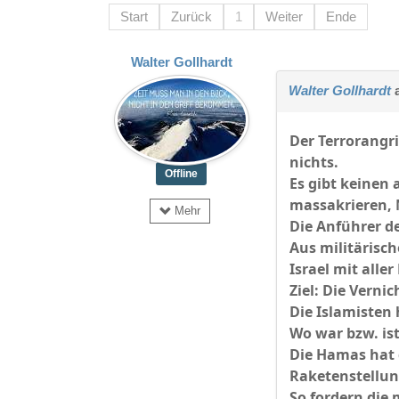
Start
Zurück
1
Weiter
Ende
Walter Gollhardt
Walter Gollhardt
a
Der Terrorangri
nichts.
Offline
Es gibt keinen 
massakrieren, 
Mehr
Die Anführer d
Aus militärisch
Israel mit all
Ziel: Die Vern
Die Islamisten
Wo war bzw. is
Die Hamas hat 
Raketenstellu
So fordern die 