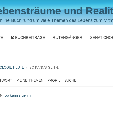
ebensträume und Realit
nline-Buch rund um viele Themen des Lebens zum Mit
TE
BUCHBEITRÄGE
RUTENGÄNGER
SENAT-CHO
OLOGIE HEUTE
SO KANN'S GEH'N,
NTWORT
MEINE THEMEN
PROFIL
SUCHE
So kann's geh'n,