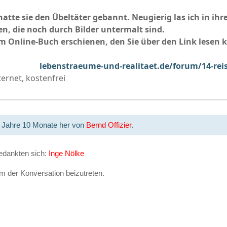
hatte sie den Übeltäter gebannt. Neugierig las ich in ih
en, die noch durch Bilder untermalt sind.
 im Online-Buch erschienen, den Sie über den Link lesen
lebenstraeume-und-realitaet.de/forum/14-rei
ternet, kostenfrei
2 Jahre 10 Monate her von
Bernd Offizier
.
edankten sich:
Inge Nölke
 der Konversation beizutreten.