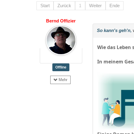
Start
Zurück
1
Weiter
Ende
Bernd Offizier
So kann's geh'n,
w
Wie das Leben s
In meinem Ges
Offline
Mehr