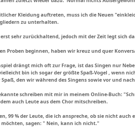
amen zuletzt wieder dazu. Normal nichts Außergewöhn
itlicher Kleidung auftreten, muss ich die Neuen "einkleid
gliedern zu unterhalten.
rst sehr zurückhaltend, jedoch mit der Zeit legt sich da
den Proben beginnen, haben wir kreuz und quer Konvers
piel drängt mich oft zur Frage, ist das Singen nur Neb
elleicht bin ich sogar der größte Spaß-Vogel , wenn ni
r Spaß, den wir während des Singens sowie vor und nach
kannte schreiben mit mir in meinem Online-Buch: "Schr
n dem auch Leute aus dem Chor mitschreiben.
, 99 % der Leute, die ich anspreche, ob sie nicht auch 
 möchten, sagen: " Nein, kann ich nicht."