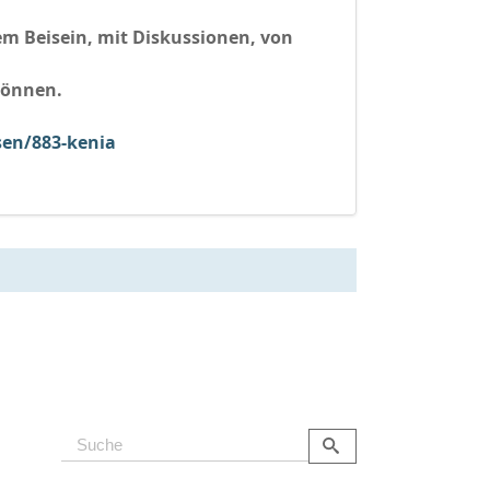
rem Beisein, mit Diskussionen, von
 können.
sen/883-kenia