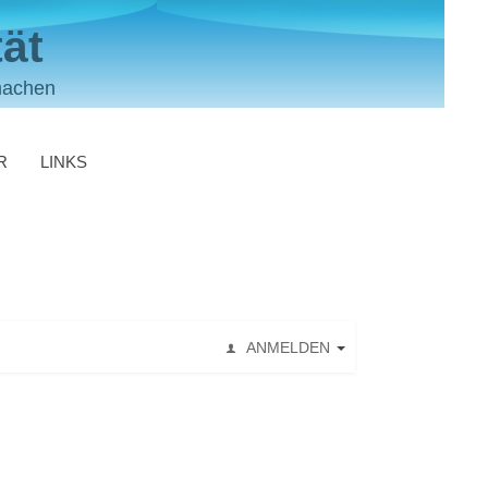
ät
machen
R
LINKS
ANMELDEN