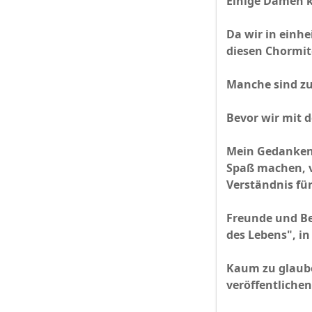
Einige Damen k
Da wir in einhe
diesen Chormit
Manche sind zue
Bevor wir mit 
Mein Gedankens
Spaß machen, vi
Verständnis fü
Freunde und Be
des Lebens", i
Kaum zu glauben
veröffentlichen