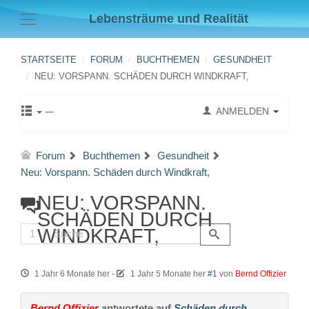
Lebensträume und Realität
STARTSEITE
FORUM
BUCHTHEMEN
GESUNDHEIT
NEU: VORSPANN. SCHÄDEN DURCH WINDKRAFT,
ANMELDEN
Forum
Buchthemen
Gesundheit
Neu: Vorspann. Schäden durch Windkraft,
NEU: VORSPANN.
SCHÄDEN DURCH
WINDKRAFT,
1
1 Jahr 6 Monate her
-
1 Jahr 5 Monate her
#1
von
Bernd Offizier
Bernd Offizier
antwortete auf
Schäden durch