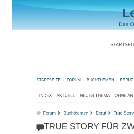
L
Das O
STARTSEI
STARTSEITE
FORUM
BUCHTHEMEN
BERUF
INDEX
AKTUELL
NEUES THEMA
OHNE A
Forum
Buchthemen
Beruf
True Story
TRUE STORY FÜR Z