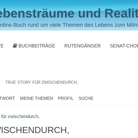
ebensträume und Realit
nline-Buch rund um viele Themen des Lebens zum Mit
TE
BUCHBEITRÄGE
RUTENGÄNGER
SENAT-CHO
TRUE STORY FÜR ZWISCHENDURCH,
NTWORT
MEINE THEMEN
PROFIL
SUCHE
 für zwischendurch,
WISCHENDURCH,