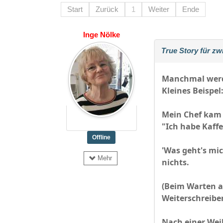
Start
Zurück
1
Weiter
Ende
Inge Nölke
True Story für z
Manchmal werde 
Kleines Beispel
Mein Chef kam 
"Ich habe Kaffe
Offline
'Was geht's mic
Mehr
nichts.
(Beim Warten au
Weiterschreibe
Nach einer Weil