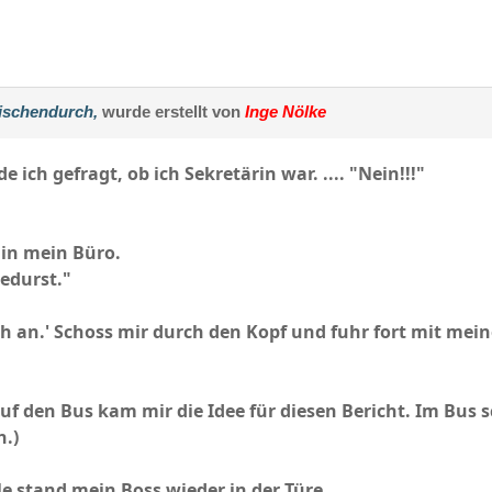
wischendurch,
wurde erstellt von
Inge Nölke
ich gefragt, ob ich Sekretärin war. .... "Nein!!!"
:
in mein Büro.
edurst."
h an.' Schoss mir durch den Kopf und fuhr fort mit mein
f den Bus kam mir die Idee für diesen Bericht. Im Bus 
n.)
e stand mein Boss wieder in der Türe.