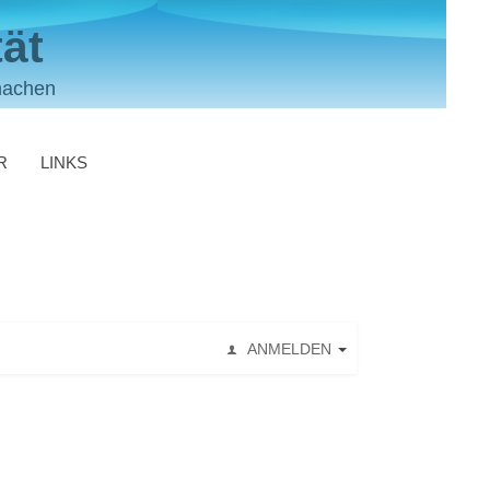
ät
machen
R
LINKS
ANMELDEN