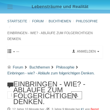
Lebensträume und Realität
STARTSEITE
FORUM
BUCHTHEMEN
PHILOSOPHIE
EINBRINGEN - WIE? - ABLÄUFE ZUM FOLGERICHTIGEN
DENKEN.
ANMELDEN
Forum
Buchthemen
Philosophie
Einbringen - wie? - Abläufe zum folgerichtigen Denken.
EINBRINGEN - WIE? -
ABLÄUFE ZUM
FOLGERICHTIGEN
1
DENKEN.
12 Jahre 10 Monate her
-
3 Jahre 9 Monate her
#1
von
Bernd