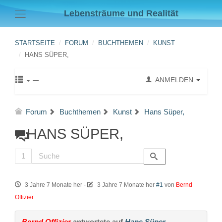
Lebensträume und Realität
STARTSEITE
FORUM
BUCHTHEMEN
KUNST
HANS SÜPER,
ANMELDEN
Forum
Buchthemen
Kunst
Hans Süper,
HANS SÜPER,
1
3 Jahre 7 Monate her
-
3 Jahre 7 Monate her
#1
von
Bernd
Offizier
Bernd Offizier
antwortete auf
Hans Süper,