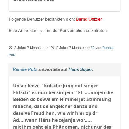
Folgende Benutzer bedankten sich:
Bernd Offizier
Bitte
Anmelden
um der Konversation beizutreten.
3 Jahre 7 Monate her
-
3 Jahre 7 Monate her
#3
von
Renate
Pütz
Renate Pütz
antwortete auf
Hans Süper,
Unser leeve " kölsche Jung mit singer
Flitsch" es nun bei singem " EI"....möjen die
Beiden do bovve em Himmel jet Stimmung
maache, dat de Engelcher danze und
deselve Freud han, wie wir hier op dr
Äd....wenn Häns he zejanje wor.....
mit ihm geht ein Phänomen, nicht nur des