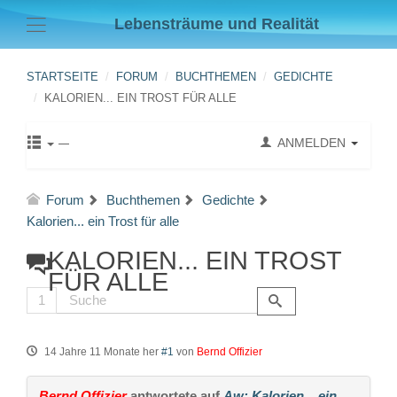
Lebensträume und Realität
STARTSEITE
FORUM
BUCHTHEMEN
GEDICHTE
KALORIEN... EIN TROST FÜR ALLE
ANMELDEN
Forum
Buchthemen
Gedichte
Kalorien... ein Trost für alle
KALORIEN... EIN TROST
FÜR ALLE
1
14 Jahre 11 Monate her
#1
von
Bernd Offizier
Bernd Offizier
antwortete auf
Aw: Kalorien... ein