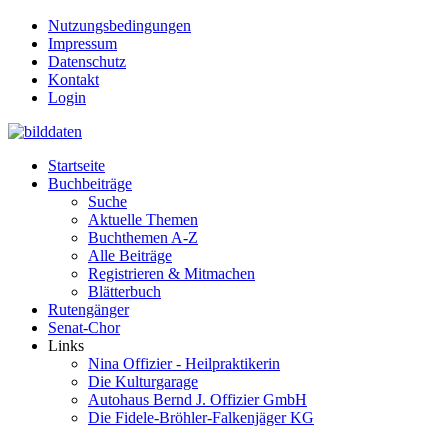
Nutzungsbedingungen
Impressum
Datenschutz
Kontakt
Login
Startseite
Buchbeiträge
Suche
Aktuelle Themen
Buchthemen A-Z
Alle Beiträge
Registrieren & Mitmachen
Blätterbuch
Rutengänger
Senat-Chor
Links
Nina Offizier - Heilpraktikerin
Die Kulturgarage
Autohaus Bernd J. Offizier GmbH
Die Fidele-Bröhler-Falkenjäger KG