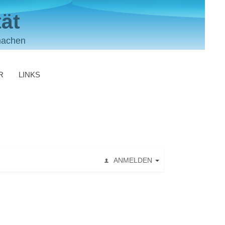
ät
machen
R
LINKS
ANMELDEN