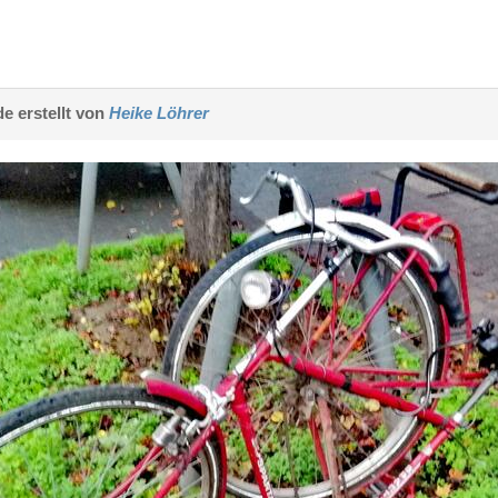
e erstellt von
Heike Löhrer