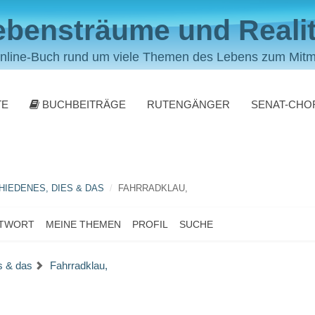
ebensträume und Realit
nline-Buch rund um viele Themen des Lebens zum Mit
TE
BUCHBEITRÄGE
RUTENGÄNGER
SENAT-CHO
IEDENES, DIES & DAS
FAHRRADKLAU,
NTWORT
MEINE THEMEN
PROFIL
SUCHE
s & das
Fahrradklau,