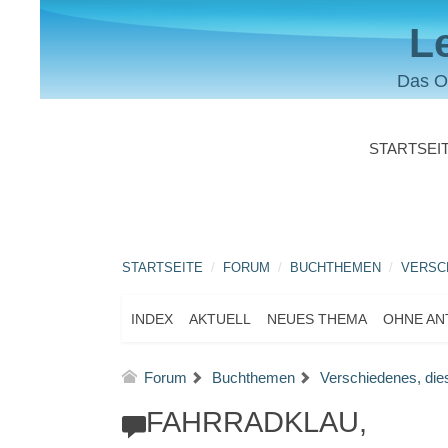
L
Das O
STARTSEI
STARTSEITE
FORUM
BUCHTHEMEN
VERSCH
INDEX
AKTUELL
NEUES THEMA
OHNE A
Forum
Buchthemen
Verschiedenes, die
FAHRRADKLAU,