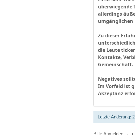
überwiegende Te
allerdings äuß
umgänglichen 
Zu dieser Erfa
unterschiedlic
die Leute ticke
Kontakte, Verb
Gemeinschaft.
Negatives soll
Im Vorfeld ist
Akzeptanz erfor
Letzte Änderung: 
Bitte
Anmelden
um