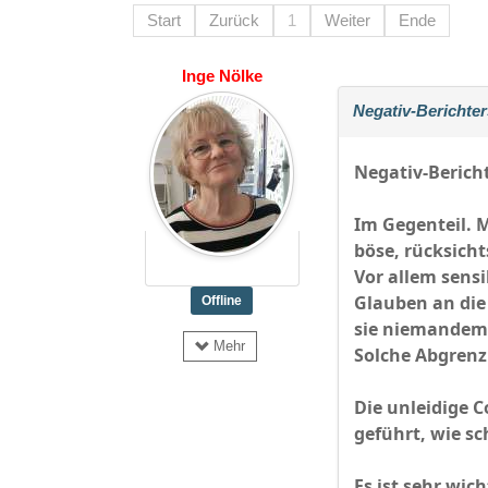
Start
Zurück
1
Weiter
Ende
Inge Nölke
Negativ-Berichter
Negativ-Berich
Im Gegenteil. 
böse, rücksicht
Vor allem sensi
Glauben an die 
Offline
sie niemandem 
Mehr
Solche Abgrenz
Die unleidige C
geführt, wie sc
Es ist sehr wic