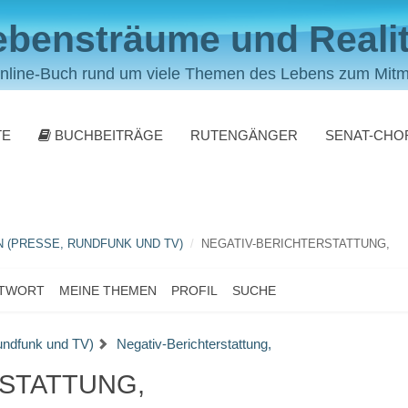
ebensträume und Realit
nline-Buch rund um viele Themen des Lebens zum Mit
TE
BUCHBEITRÄGE
RUTENGÄNGER
SENAT-CHO
 (PRESSE, RUNDFUNK UND TV)
NEGATIV-BERICHTERSTATTUNG,
NTWORT
MEINE THEMEN
PROFIL
SUCHE
undfunk und TV)
Negativ-Berichterstattung,
STATTUNG,