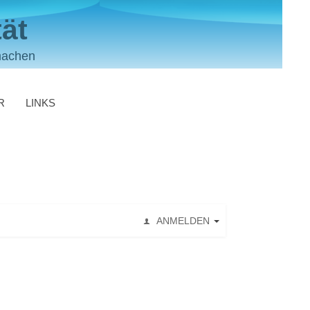
ät
machen
R
LINKS
ANMELDEN