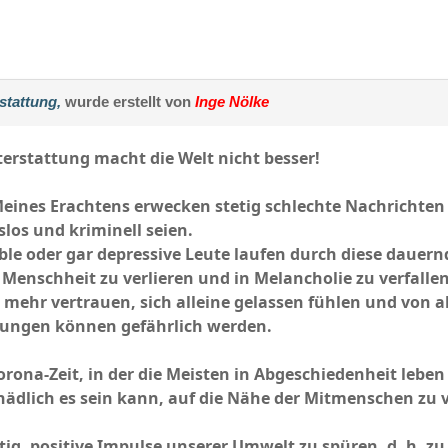
stattung,
wurde erstellt von
Inge Nölke
terstattung macht die Welt nicht besser!
Meines Erachtens erwecken stetig schlechte Nachrichten
slos und kriminell seien.
ble oder gar depressive Leute laufen durch diese dauer
Menschheit zu verlieren und in Melancholie zu verfallen
mehr vertrauen, sich alleine gelassen fühlen und von 
ungen können gefährlich werden.
orona-Zeit, in der die Meisten in Abgeschiedenheit lebe
hädlich es sein kann, auf die Nähe der Mitmenschen zu 
htig, positive Impulse unserer Umwelt zu spüren, d. h. z