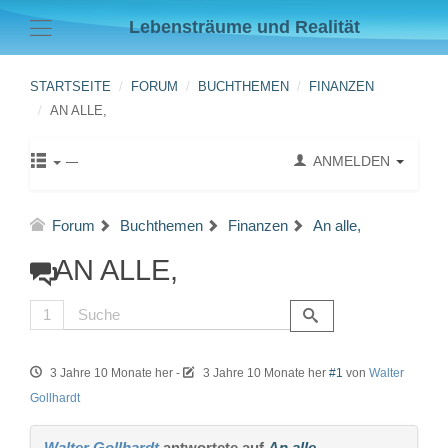
Lebensträume und Realität
STARTSEITE
FORUM
BUCHTHEMEN
FINANZEN
AN ALLE,
ANMELDEN
Forum
Buchthemen
Finanzen
An alle,
AN ALLE,
1
3 Jahre 10 Monate her
-
3 Jahre 10 Monate her
#1
von
Walter
Gollhardt
Walter Gollhardt
antwortete auf
An alle,