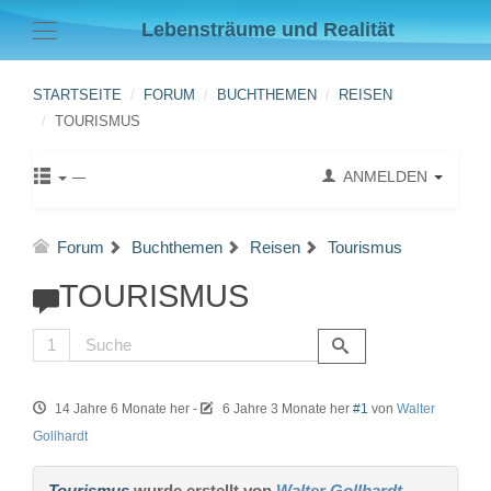
Lebensträume und Realität
STARTSEITE
FORUM
BUCHTHEMEN
REISEN
TOURISMUS
ANMELDEN
Forum
Buchthemen
Reisen
Tourismus
TOURISMUS
1
14 Jahre 6 Monate her
-
6 Jahre 3 Monate her
#1
von
Walter
Gollhardt
Tourismus
wurde erstellt von
Walter Gollhardt