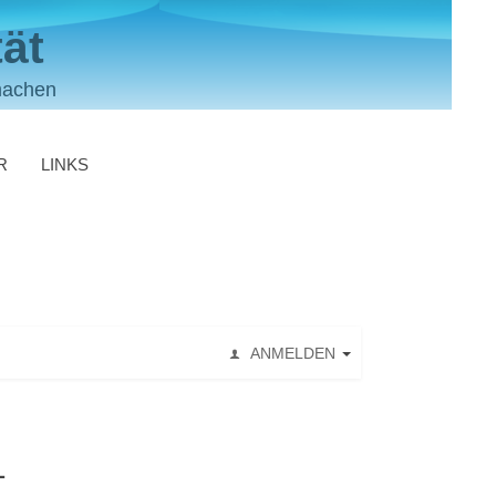
ät
machen
R
LINKS
ANMELDEN
L