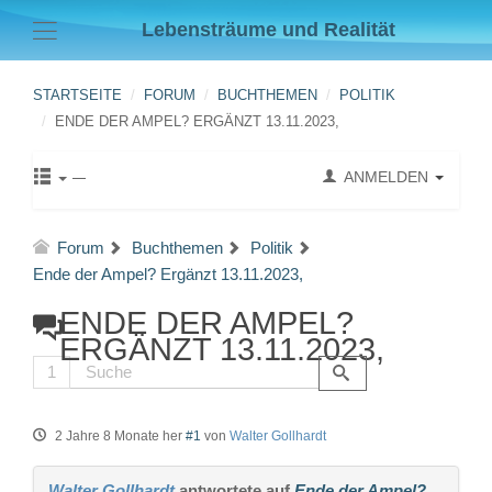
Lebensträume und Realität
STARTSEITE
FORUM
BUCHTHEMEN
POLITIK
ENDE DER AMPEL? ERGÄNZT 13.11.2023,
ANMELDEN
Forum
Buchthemen
Politik
Ende der Ampel? Ergänzt 13.11.2023,
ENDE DER AMPEL?
ERGÄNZT 13.11.2023,
1
2 Jahre 8 Monate her
#1
von
Walter Gollhardt
Walter Gollhardt
antwortete auf
Ende der Ampel?