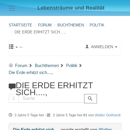
Lebensträume und Realität
STARTSEITE
FORUM
BUCHTHEMEN
POLITIK
DIE ERDE ERHITZT SICH....,
ANMELDEN
Forum
Buchthemen
Politik
Die Erde erhitzt sich....,
DIE ERDE ERHITZT
SICH....,
1
3 Jahre 5 Tage her
-
3 Jahre 5 Tage her
#1
von
Walter Gollhardt
Die Erde erhitzt sich....,
wurde erstellt von
Walter