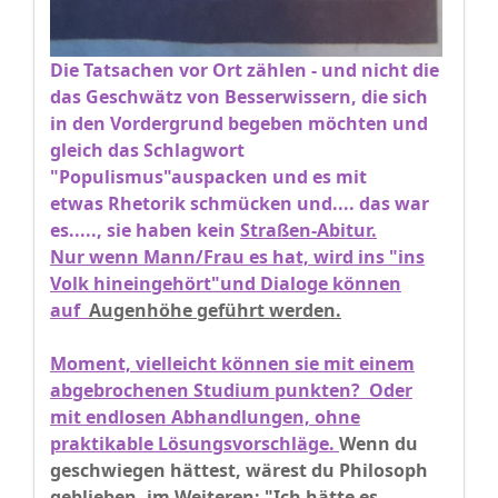
Die Tatsachen vor Ort zählen - und nicht die
das Geschwätz von Besserwissern, die sich
in den Vordergrund begeben möchten und
gleich das Schlagwort
"Populismus"auspacken und es mit
etwas Rhetorik schmücken und.... das war
es....., sie haben kein
Straßen-Abitur.
Nur wenn Mann/Frau es hat, wird ins "ins
Volk hineingehört"und Dialoge können
auf
Augenhöhe geführt werden.
Moment, vielleicht können sie mit einem
abgebrochenen Studium punkten? Oder
mit endlosen Abhandlungen, ohne
praktikable Lösungsvorschläge.
Wenn du
geschwiegen hättest, wärest du Philosoph
geblieben, im Weiteren: "Ich hätte es