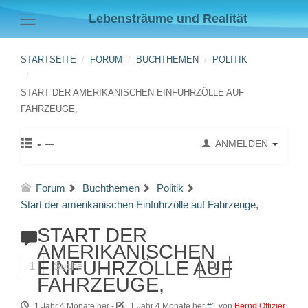
Lebensträume und Realität
STARTSEITE
FORUM
BUCHTHEMEN
POLITIK
START DER AMERIKANISCHEN EINFUHRZÖLLE AUF
FAHRZEUGE,
ANMELDEN
Forum
Buchthemen
Politik
Start der amerikanischen Einfuhrzölle auf Fahrzeuge,
START DER
AMERIKANISCHEN
EINFUHRZÖLLE AUF
1
FAHRZEUGE,
1 Jahr 4 Monate her
-
1 Jahr 4 Monate her
#1
von
Bernd Offizier