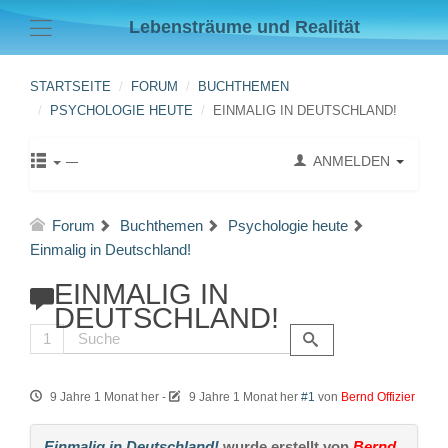
Lebensträume und Realität
STARTSEITE
FORUM
BUCHTHEMEN
PSYCHOLOGIE HEUTE
EINMALIG IN DEUTSCHLAND!
ANMELDEN
Forum
Buchthemen
Psychologie heute
Einmalig in Deutschland!
EINMALIG IN
DEUTSCHLAND!
1
9 Jahre 1 Monat her
-
9 Jahre 1 Monat her
#1
von
Bernd Offizier
Einmalig in Deutschland!
wurde erstellt von
Bernd