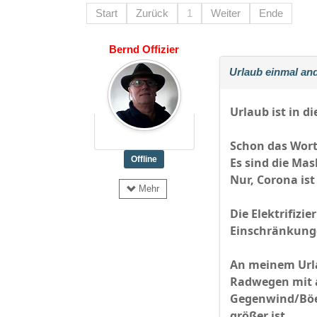
Start
Zurück
1
Weiter
Ende
Bernd Offizier
Urlaub einmal and
Urlaub ist in d
Schon das Wort
Offline
Es sind die Ma
Nur, Corona ist
Mehr
Die Elektrifizi
Einschränkunge
An meinem Urla
Radwegen mit a
Gegenwind/Böen
größer ist.