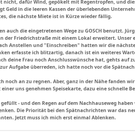
t nicht, dafür Wind, gepökelt mit Regentropfen, und dies
gt Geld in die leeren Kassen der überlebenden Unterneh
s, die nächste Miete ist in Kürze wieder fällig.
en auch die eingetretenen Wege zu GOSCH benutzt. Jürge
n der Friedrichstraße mit einem Lokal erweitert. Unser e
ach Anstellen und "Einschreiben" hatten wir die nächst
en erfasste ich blitzartig, danach ist ein weiteres Wa
h deine Frau noch Anschlusswünsche hat, gehts auf z
 zur Aufgabe überreden, ich hatte noch vor die Spätnach
uch noch an zu regnen. Aber, ganz in der Nähe fanden wi
 einer uns genehmen Speisekarte, dazu eine schnelle B
gefüllt - und den Regen auf dem Nachhauseweg haben wi
enken. Die Priorität bei den Spätnachrichten war das ne
nten. Jetzt muss ich mich erst einmal Ablenken.