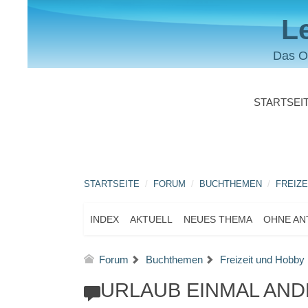
L
Das O
STARTSEI
STARTSEITE
FORUM
BUCHTHEMEN
FREIZE
INDEX
AKTUELL
NEUES THEMA
OHNE A
Forum
Buchthemen
Freizeit und Hobby
URLAUB EINMAL AND