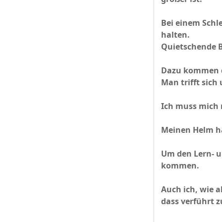
Bei einem Schl
halten.
Quietschende B
Dazu kommen die
Man trifft sic
Ich muss mich r
Meinen Helm ha
Um den Lern- un
kommen.
Auch ich, wie a
dass verführt 