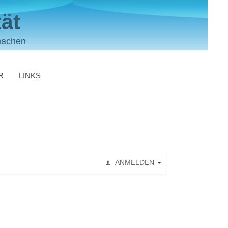
ät
machen
R
LINKS
ANMELDEN