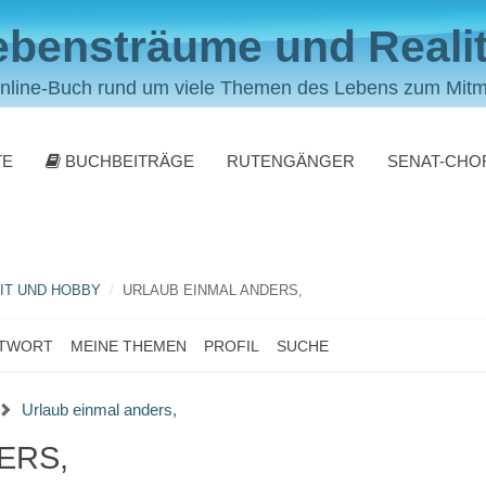
ebensträume und Realit
nline-Buch rund um viele Themen des Lebens zum Mit
TE
BUCHBEITRÄGE
RUTENGÄNGER
SENAT-CHO
IT UND HOBBY
URLAUB EINMAL ANDERS,
NTWORT
MEINE THEMEN
PROFIL
SUCHE
Urlaub einmal anders,
ERS,