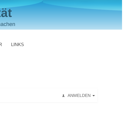
ät
machen
R
LINKS
ANMELDEN