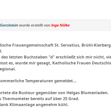
 Gerolstein
wurde erstellt von
Inge Nölke
olische Frauengemeinschaft St. Servatius, Brühl-Kierber
l.
des letzten Buchstaben "d" erschließt sich mir nicht, vi
sst es, wurde mir gesagt, Katholische Frauen Deutschlan
egional.
sommerliche Temperaturen gemeldet...
artete die Bustour gegenüber von Helgas Blumenladen.
as Thermometer bereits auf über 25 Grad.
 dank Klimaanlage angenehm kühl.