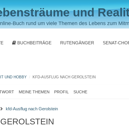
ebensträume und Realit
nline-Buch rund um viele Themen des Lebens zum Mit
TE
BUCHBEITRÄGE
RUTENGÄNGER
SENAT-CHO
IT UND HOBBY
KFD-AUSFLUG NACH GEROLSTEIN
NTWORT
MEINE THEMEN
PROFIL
SUCHE
kfd-Ausflug nach Gerolstein
 GEROLSTEIN