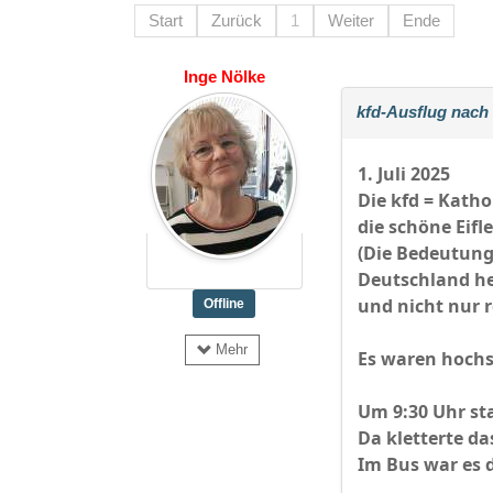
Start
Zurück
1
Weiter
Ende
Inge Nölke
kfd-Ausflug nach
1. Juli 2025
Die kfd = Kath
die schöne Eifle
(Die Bedeutung 
Deutschland hei
und nicht nur r
Offline
Mehr
Es waren hoch
Um 9:30 Uhr st
Da kletterte d
Im Bus war es