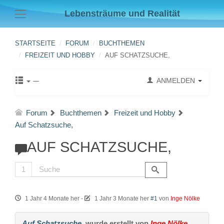
Lebensträume und Realität
STARTSEITE
FORUM
BUCHTHEMEN
FREIZEIT UND HOBBY
AUF SCHATZSUCHE,
ANMELDEN
Forum
Buchthemen
Freizeit und Hobby
Auf Schatzsuche,
AUF SCHATZSUCHE,
1
1 Jahr 4 Monate her
-
1 Jahr 3 Monate her
#1
von
Inge Nölke
Auf Schatzsuche,
wurde erstellt von
Inge Nölke