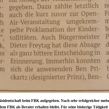
äsidentschaft beim FBK aufgegeben. Nach sehr erfolgreicher mehrj
r dem FBK als Berater erhalten bleibt. Für seine bisherige Tätigke