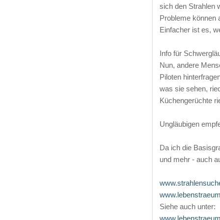
sich den Strahlen 
Probleme können au
Einfacher ist es, 
Info für Schwerglä
Nun, andere Mensch
Piloten hinterfrag
was sie sehen, ri
Küchengerüchte ri
Ungläubigen empfeh
Da ich die Basisg
und mehr - auch a
www.strahlensuche
www.lebenstraeume-
Siehe auch unter:
www.lebenstraeume