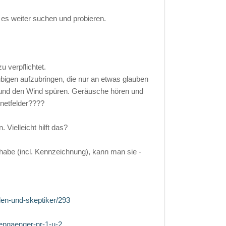
es weiter suchen und probieren.
u verpflichtet.
ubigen aufzubringen, die nur an etwas glauben
 und den Wind spüren. Geräusche hören und
netfelder????
Vielleicht hilft das?
abe (incl. Kennzeichnung), kann man sie -
len-und-skeptiker/293
engaenger-nr-1-u-2