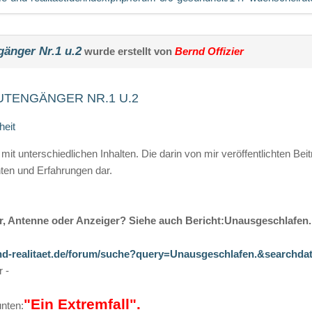
änger Nr.1 u.2
wurde erstellt von
Bernd Offizier
TENGÄNGER NR.1 U.2
eit
 mit unterschiedlichen Inhalten. Die darin von mir veröffentlichten B
ten und Erfahrungen dar.
r, Antenne oder Anzeiger? Siehe auch Bericht:Unausgeschlafen.
d-realitaet.de/forum/suche?query=Unausgeschlafen.&searchda
r -
"Ein Extremfall".
unten: