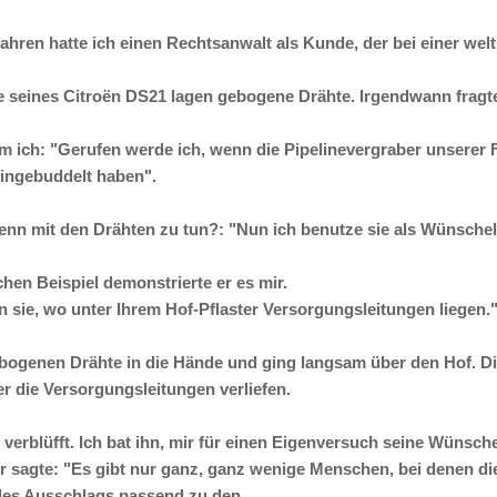
ahren hatte ich einen Rechtsanwalt als Kunde, der bei einer wel
 seines Citroën DS21 lagen gebogene Drähte. Irgendwann fragte 
m ich: "Gerufen werde ich, wenn die Pipelinevergraber unserer
 eingebuddelt haben".
enn mit den Drähten zu tun?: "Nun ich benutze sie als Wünschel
hen Beispiel demonstrierte er es mir.
n sie, wo unter Ihrem Hof-Pflaster Versorgungsleitungen liegen."
bogenen Drähte in die Hände und ging langsam über den Hof. Di
er die Versorgungsleitungen verliefen.
 verblüfft. Ich bat ihn, mir für einen Eigenversuch seine Wünsch
er sagte: "Es gibt nur ganz, ganz wenige Menschen, bei denen d
des Ausschlags passend zu den