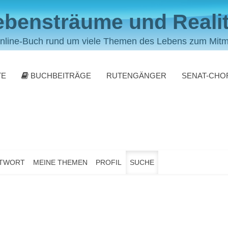
ebensträume und Realit
nline-Buch rund um viele Themen des Lebens zum Mit
TE
BUCHBEITRÄGE
RUTENGÄNGER
SENAT-CHO
NTWORT
MEINE THEMEN
PROFIL
SUCHE