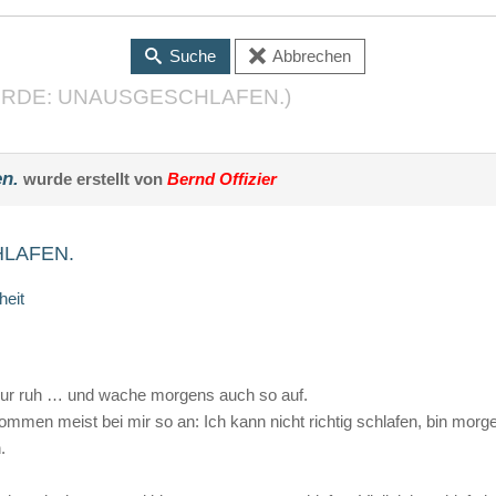
Suche
Abbrechen
RDE: UNAUSGESCHLAFEN.)
n.
wurde erstellt von
Bernd Offizier
LAFEN.
eit
zur ruh … und wache morgens auch so auf.
ommen meist bei mir so an: Ich kann nicht richtig schlafen, bin morg
.