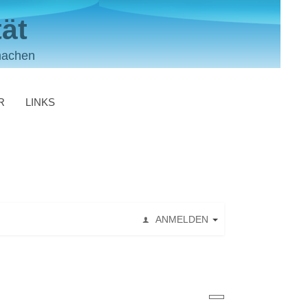
ät
machen
R
LINKS
ANMELDEN