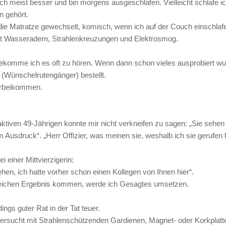
ich meist besser und bin morgens ausgeschlafen. Vielleicht schlafe 
n gehört.
die Matratze gewechselt, komisch, wenn ich auf der Couch einschlafe
it Wasseradern, Strahlenkreuzungen und Elektrosmog.
bekomme ich es oft zu hören. Wenn dann schon vieles ausprobiert wurd
 (Wünschelrutengänger) bestellt.
orbeikommen.
raktiven 49-Jährigen konnte mir nicht verkneifen zu sagen: „Sie seh
 Ausdruck“. „Herr Offizier, was meinen sie, weshalb ich sie gerufen 
ei einer Mittvierzigerin:
ehen, ich hatte vorher schon einen Kollegen von Ihnen hier“.
eichen Ergebnis kommen, werde ich Gesagtes umsetzen.
ings guter Rat in der Tat teuer.
rsucht mit Strahlenschützenden Gardienen, Magnet- oder Korkplatte