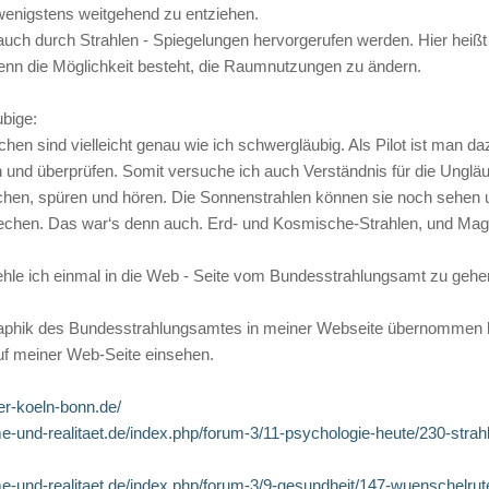
wenigstens weitgehend zu entziehen.
ch durch Strahlen - Spiegelungen hervorgerufen werden. Hier heißt 
wenn die Möglichkeit besteht, die Raumnutzungen zu ändern.
ubige:
en sind vielleicht genau wie ich schwergläubig. Als Pilot ist man daz
en und überprüfen. Somit versuche ich auch Verständnis für die Unglä
echen, spüren und hören. Die Sonnenstrahlen können sie noch sehen
echen. Das war‘s denn auch. Erd- und Kosmische-Strahlen, und Mag
le ich einmal in die Web - Seite vom Bundesstrahlungsamt zu gehen. 
raphik des Bundesstrahlungsamtes in meiner Webseite übernommen h
uf meiner Web-Seite einsehen.
r-koeln-bonn.de/
und-realitaet.de/index.php/forum-3/11-psychologie-heute/230-strah
-und-realitaet.de/index.php/forum-3/9-gesundheit/147-wuenschelrut